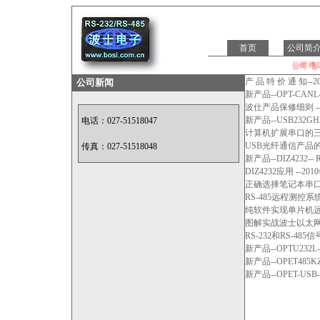
首页
公司简
公司电话 0
产 品 特 价 通 知--
公司新闻
新产品--OPT-CAN
波仕产品保修细则 --
新产品--USB232GH
电话：027-51518047
计算机扩展串口的三种方
电话：18995634129
USB光纤通信产品的发
传真：027-51518048
新产品--DIZ4232--
DIZ4232应用 --20
正确选择笔记本串口扩展
RS-485远程测控系统-
纯软件实现单片机远程通
图解实战波士以太网-串
RS-232和RS-48
新产品--OPTU232L
新产品--OPET485K
新产品--OPET-USB